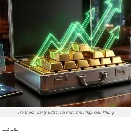
Trở thành đại lý 88GO với mức thu nhập siêu khủng