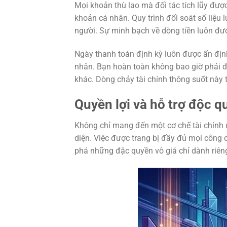
Mọi khoản thù lao mà đối tác tích lũy được
khoản cá nhân. Quy trình đối soát số liệu 
người. Sự minh bạch về dòng tiền luôn đư
Ngày thanh toán định kỳ luôn được ấn định
nhân. Bạn hoàn toàn không bao giờ phải đố
khác. Dòng chảy tài chính thông suốt này 
Quyền lợi và hỗ trợ độc q
Không chỉ mang đến một cơ chế tài chính ư
diện. Việc được trang bị đầy đủ mọi công
phá những đặc quyền vô giá chỉ dành riêng