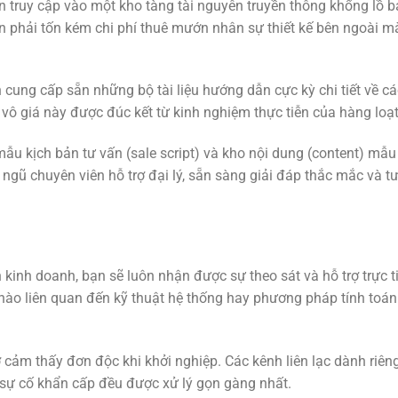
n truy cập vào một kho tàng tài nguyên truyền thông khổng lồ 
n phải tốn kém chi phí thuê mướn nhân sự thiết kế bên ngoài 
cung cấp sẵn những bộ tài liệu hướng dẫn cực kỳ chi tiết về cá
 giá này được đúc kết từ kinh nghiệm thực tiễn của hàng loạt 
ẫu kịch bản tư vấn (sale script) và kho nội dung (content) mẫu
gũ chuyên viên hỗ trợ đại lý, sẵn sàng giải đáp thắc mắc và tư
 kinh doanh, bạn sẽ luôn nhận được sự theo sát và hỗ trợ trực 
 nào liên quan đến kỹ thuật hệ thống hay phương pháp tính toá
ảm thấy đơn độc khi khởi nghiệp. Các kênh liên lạc dành riêng
ự cố khẩn cấp đều được xử lý gọn gàng nhất.