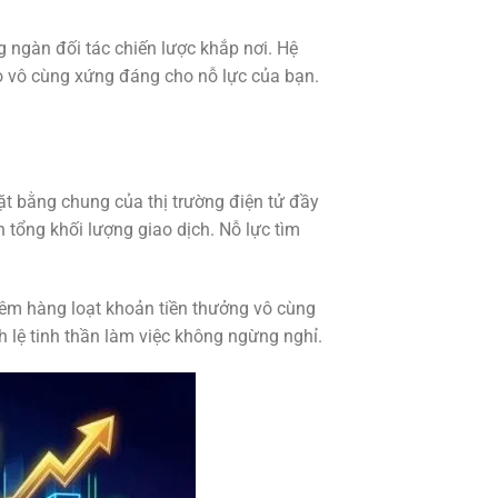
g ngàn đối tác chiến lược khắp nơi. Hệ
o vô cùng xứng đáng cho nỗ lực của bạn.
ặt bằng chung của thị trường điện tử đầy
 tổng khối lượng giao dịch. Nỗ lực tìm
thêm hàng loạt khoản tiền thưởng vô cùng
h lệ tinh thần làm việc không ngừng nghỉ.