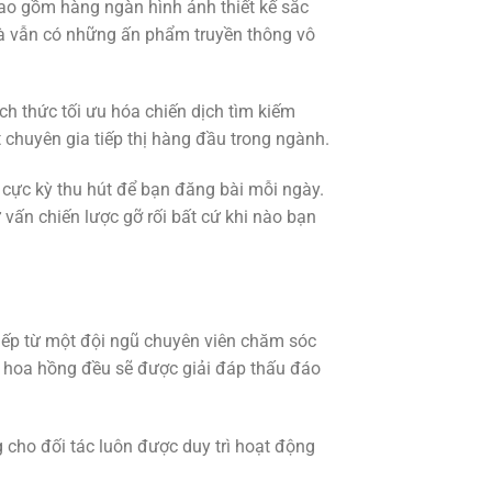
bao gồm hàng ngàn hình ảnh thiết kế sắc
mà vẫn có những ấn phẩm truyền thông vô
ch thức tối ưu hóa chiến dịch tìm kiếm
chuyên gia tiếp thị hàng đầu trong ngành.
 cực kỳ thu hút để bạn đăng bài mỗi ngày.
 vấn chiến lược gỡ rối bất cứ khi nào bạn
tiếp từ một đội ngũ chuyên viên chăm sóc
n hoa hồng đều sẽ được giải đáp thấu đáo
 cho đối tác luôn được duy trì hoạt động