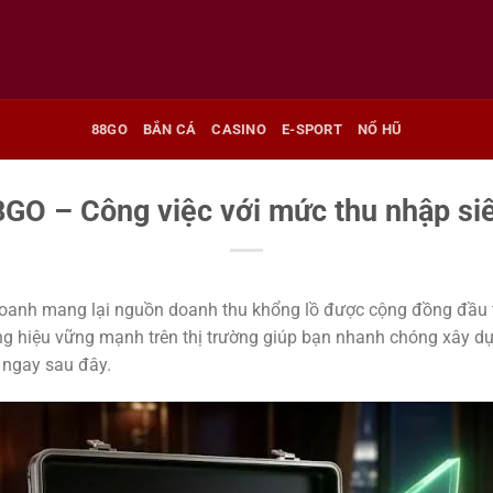
88GO
BẮN CÁ
CASINO
E-SPORT
NỔ HŨ
88GO – Công việc với mức thu nhập si
doanh mang lại nguồn doanh thu khổng lồ được cộng đồng đầu t
g hiệu vững mạnh trên thị trường giúp bạn nhanh chóng xây d
ời ngay sau đây.