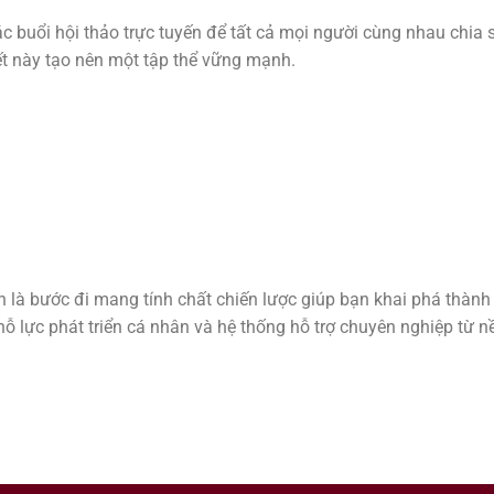
c buổi hội thảo trực tuyến để tất cả mọi người cùng nhau chia
ết này tạo nên một tập thể vững mạnh.
nh là bước đi mang tính chất chiến lược giúp bạn khai phá thàn
ỗ lực phát triển cá nhân và hệ thống hỗ trợ chuyên nghiệp từ n