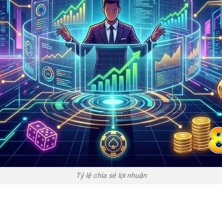
Tỷ lệ chia sẻ lợi nhuận