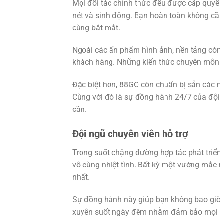
Mọi đối tác chính thức đều được cấp quyề
nét và sinh động. Bạn hoàn toàn không cầ
cùng bắt mắt.
Ngoài các ấn phẩm hình ảnh, nền tảng còn 
khách hàng. Những kiến thức chuyên môn vô
Đặc biệt hơn, 88GO còn chuẩn bị sẵn các m
Cùng với đó là sự đồng hành 24/7 của đội n
cần.
Đội ngũ chuyên viên hỗ trợ
Trong suốt chặng đường hợp tác phát triển
vô cùng nhiệt tình. Bất kỳ một vướng mắc
nhất.
Sự đồng hành này giúp bạn không bao giờ c
xuyên suốt ngày đêm nhằm đảm bảo mọi s