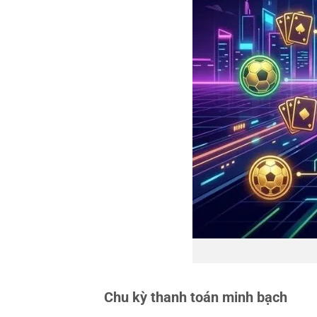
Chu kỳ thanh toán minh bạch