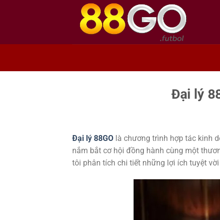
Skip
to
content
Đại lý 
Đại lý 88GO
là chương trình hợp tác kinh 
nắm bắt cơ hội đồng hành cùng một thươn
tôi phân tích chi tiết những lợi ích tuyệt v