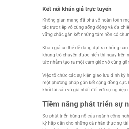
Kết nối khán giả trực tuyến
Không gian mạng đã phá vỡ hoàn toàn mọi 
tác trực tiếp vô cùng sống động và đa chi
vững chắc gắn kết những tâm hồn có chu
Khán giả có thể dễ dàng đặt ra những câu
khung trò chuyện được hiển thị ngay trên 
tức nhằm tạo ra một cảm giác vô cùng gần 
Việc tổ chức các sự kiện giao lưu định kỳ
một phương pháp gắn kết cộng đồng cực kỳ
khối tài sản vô giá nhất đối với sự nghiệp
Tiềm năng phát triển sự 
Sự phát triển bùng nổ của ngành công nghi
kỳ hấp dẫn cho những cá nhân thực sự tài 