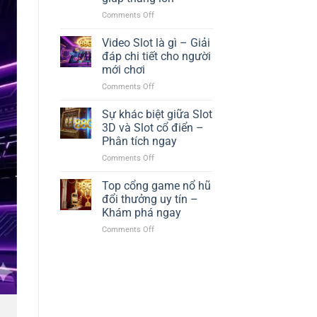
nổ
người
Comments Off
on
hũ
mới
Hướng
thắng
chơi
dẫn
lớn
Video Slot là gì – Giải
chơi
–
đáp chi tiết cho người
nổ
Khám
mới chơi
hũ
phá
Comments Off
on
cho
ngay
Video
người
chi
Slot
mới
Sự khác biệt giữa Slot
tiết
là
chi
3D và Slot cổ điển –
gì
tiết
Phân tích ngay
–
giúp
Comments Off
on
Giải
thắng
Sự
đáp
lớn
khác
chi
Top cổng game nổ hũ
biệt
tiết
đổi thưởng uy tín –
giữa
cho
Khám phá ngay
Slot
người
Comments Off
on
3D
mới
Top
và
chơi
cổng
Slot
game
cổ
nổ
điển
hũ
–
đổi
Phân
thưởng
tích