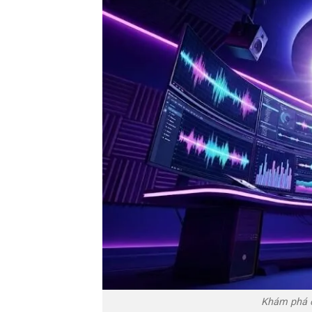
Khám phá ch