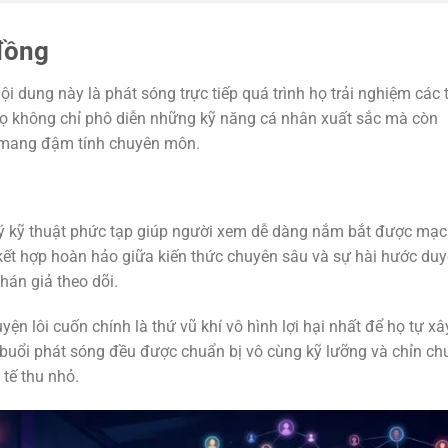
đồng
i dung này là phát sóng trực tiếp quá trình họ trải nghiệm các 
ọ không chỉ phô diễn những kỹ năng cá nhân xuất sắc mà còn
 mang đậm tính chuyên môn.
ử lý kỹ thuật phức tạp giúp người xem dễ dàng nắm bắt được mạ
kết hợp hoàn hảo giữa kiến thức chuyên sâu và sự hài hước du
hán giả theo dõi.
ện lôi cuốn chính là thứ vũ khí vô hình lợi hại nhất để họ tự xâ
buổi phát sóng đều được chuẩn bị vô cùng kỹ lưỡng và chỉn ch
 tế thu nhỏ.