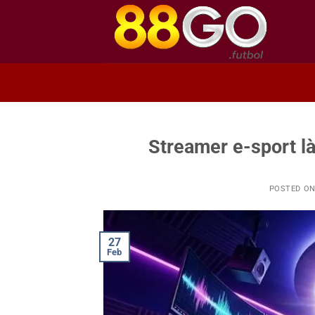
Skip
to
content
Streamer e-sport là
POSTED O
27
Feb