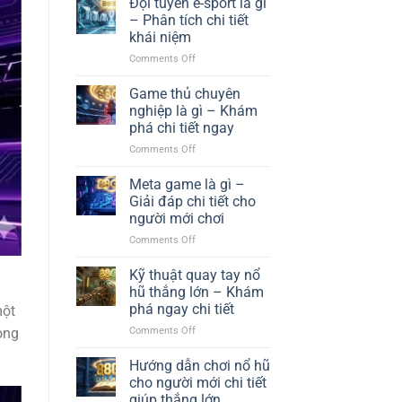
Đội tuyển e-sport là gì
sport
chi
– Phân tích chi tiết
là
tiết
khái niệm
gì
thông
Comments Off
on
–
tin
Đội
Khám
hiện
tuyển
phá
Game thủ chuyên
nay
e-
công
nghiệp là gì – Khám
sport
việc
phá chi tiết ngay
là
hiện
Comments Off
on
gì
đại
Game
–
thủ
Phân
Meta game là gì –
chuyên
tích
Giải đáp chi tiết cho
nghiệp
chi
người mới chơi
là
tiết
Comments Off
on
gì
khái
Meta
–
niệm
game
Khám
Kỹ thuật quay tay nổ
là
phá
hũ thắng lớn – Khám
gì
chi
phá ngay chi tiết
một
–
tiết
Comments Off
on
ọng
Giải
ngay
Kỹ
đáp
thuật
chi
Hướng dẫn chơi nổ hũ
quay
tiết
cho người mới chi tiết
tay
cho
giúp thắng lớn