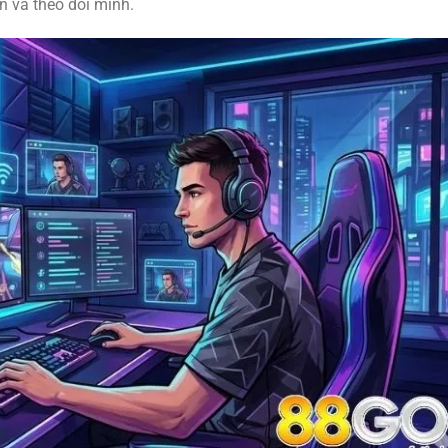
 và theo dõi mình.