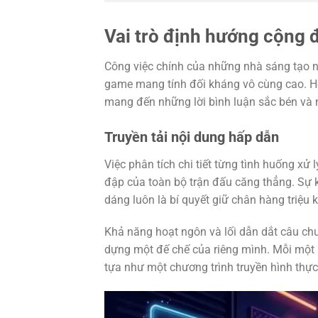
Vai trò định hướng cộng 
Công việc chính của những nhà sáng tạo nộ
game mang tính đối kháng vô cùng cao. H
mang đến những lời bình luận sắc bén và
Truyền tải nội dung hấp dẫn
Việc phân tích chi tiết từng tình huống x
đập của toàn bộ trận đấu căng thẳng. Sự 
dáng luôn là bí quyết giữ chân hàng triệu k
Khả năng hoạt ngôn và lối dẫn dắt câu chuy
dựng một đế chế của riêng mình. Mỗi một 
tựa như một chương trình truyền hình thực