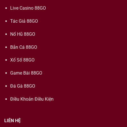
Live Casino 88GO
Tác Giả 88GO
Nổ Hũ 88GO
Bắn Cá 88GO
Xổ Số 88GO
Game Bài 88GO
Đá Gà 88GO
Điều Khoản Điều Kiện
LIÊN HỆ