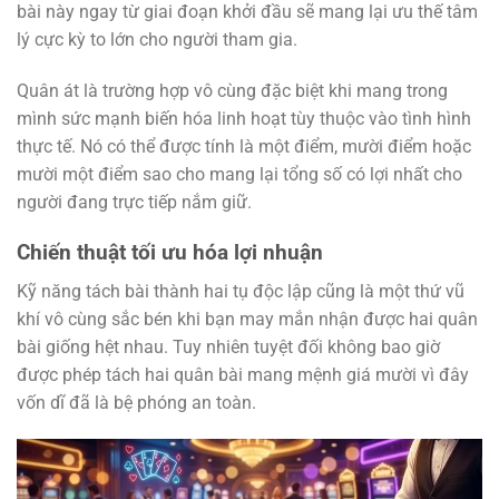
bài này ngay từ giai đoạn khởi đầu sẽ mang lại ưu thế tâm
lý cực kỳ to lớn cho người tham gia.
Quân át là trường hợp vô cùng đặc biệt khi mang trong
mình sức mạnh biến hóa linh hoạt tùy thuộc vào tình hình
thực tế. Nó có thể được tính là một điểm, mười điểm hoặc
mười một điểm sao cho mang lại tổng số có lợi nhất cho
người đang trực tiếp nắm giữ.
Chiến thuật tối ưu hóa lợi nhuận
Kỹ năng tách bài thành hai tụ độc lập cũng là một thứ vũ
khí vô cùng sắc bén khi bạn may mắn nhận được hai quân
bài giống hệt nhau. Tuy nhiên tuyệt đối không bao giờ
được phép tách hai quân bài mang mệnh giá mười vì đây
vốn dĩ đã là bệ phóng an toàn.