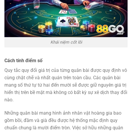
Khái niệm cốt lõi
Cách tính điểm số
Quy tắc quy đổi giá trị của từng quân bài được quy định vô
cùng chặt chẽ và nhất quán trên toàn cầu. Các quân bài
mang số thứ tự từ hai đến mười sẽ được giữ nguyên giá trị
hiển thị trên bề mặt mà không có bất kỳ sự xê dịch thay đổi
nào.
Những quân bài mang hình ảnh nhân vật hoàng gia bao
gồm bồi, đầm và già đều được hệ thống mặc định quy
chuẩn chung là mười điểm tròn. Việc sở hữu những quân