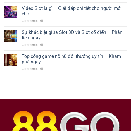
Hướng
hũ
người
dẫn
Video Slot là gì – Giải đáp chi tiết cho người mới
thắng
mới
chơi
lớn
chơi
chơi
nổ
–
Comments Off
on
hũ
Khám
Video
cho
phá
Slot
Sự khác biệt giữa Slot 3D và Slot cổ điển – Phân
người
ngay
là
mới
tích ngay
chi
gì
chi
tiết
Comments Off
on
–
tiết
Sự
Giải
giúp
khác
Top cổng game nổ hũ đổi thưởng uy tín – Khám
đáp
thắng
biệt
chi
phá ngay
lớn
giữa
tiết
Comments Off
on
Slot
cho
Top
3D
người
cổng
và
mới
game
Slot
chơi
nổ
cổ
hũ
điển
đổi
–
thưởng
Phân
uy
tích
tín
ngay
–
Khám
phá