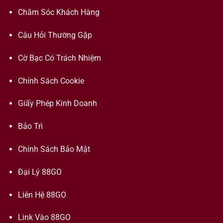
Chăm Sóc Khách Hàng
Câu Hỏi Thường Gặp
Cờ Bạc Có Trách Nhiệm
Chính Sách Cookie
Giấy Phép Kinh Doanh
Bảo Trì
Chính Sách Bảo Mật
Đại Lý 88GO
Liên Hệ 88GO
Link Vào 88GO